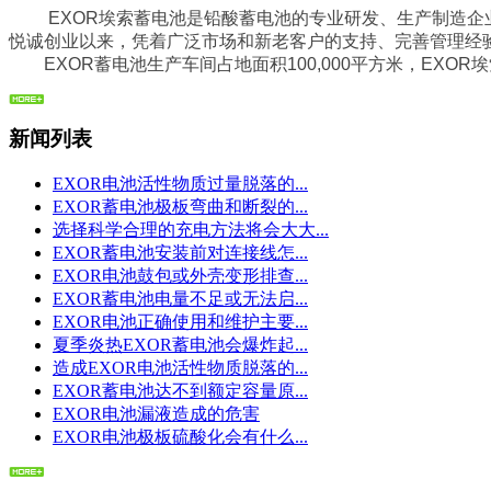
EXOR埃索蓄电池是铅酸蓄电池的专业研发、生产制造
悦诚创业以来，凭着广泛市场和新老客户的支持、完善管理经
EXOR蓄电池生产车间占地面积100,000平方米，EX
新闻列表
EXOR电池活性物质过量脱落的...
EXOR蓄电池极板弯曲和断裂的...
选择科学合理的充电方法将会大大...
EXOR蓄电池安装前对连接线怎...
EXOR电池鼓包或外壳变形排查...
EXOR蓄电池电量不足或无法启...
EXOR电池正确使用和维护主要...
夏季炎热EXOR蓄电池会爆炸起...
造成EXOR电池活性物质脱落的...
EXOR蓄电池达不到额定容量原...
EXOR电池漏液造成的危害
EXOR电池极板硫酸化会有什么...