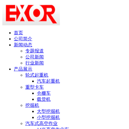
首页
公司简介
新闻动态
专题报道
公司新闻
行业新闻
产品展示
轮式起重机
汽车起重机
重型卡车
仓栅车
载货机
挖掘机
大型挖掘机
小型挖掘机
汽车式高空作业