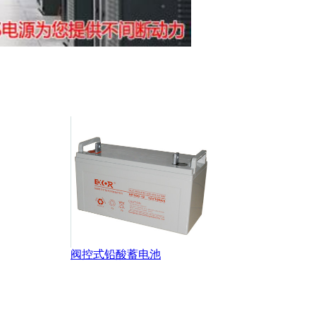
阀控式铅酸蓄电池